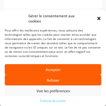
Gérer le consentement aux
cookies
Pour offrir les meilleures expériences, nous utilisons des
technologies telles que les cookies pour stocker et/ou accéder aux
informations des appareils. Le fait de consentir à ces technologies
nous permettra de traiter des données telles que le comportement
de navigation ou les ID uniques sur ce site. Le fait de ne pas consentir
ou de retirer son consentement peut avoir un effet négatif sur
certaines caractéristiques et fonctions.
Accepter
Refuser
Découvrez nos services pour les industries
Voir les préférences
de l'énergie décarbonée !
© 2025 CIRA | Site réalisé par
JMD Web
&
IPStory
Politique de cookies