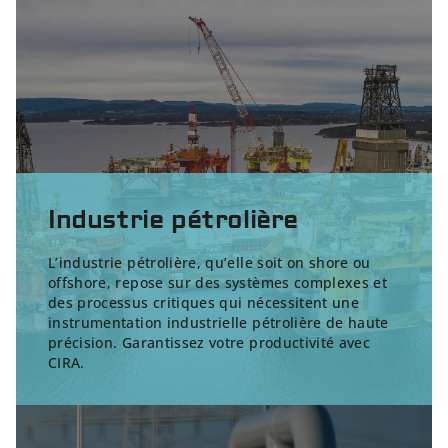
Industrie pétrolière
L’industrie pétrolière, qu’elle soit on shore ou
offshore, repose sur des systèmes complexes et
des processus critiques qui nécessitent une
instrumentation industrielle pétrolière
de haute
précision. Garantissez votre productivité avec
CIRA.