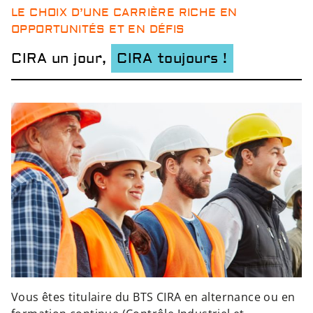
LE CHOIX D’UNE CARRIÈRE RICHE EN
OPPORTUNITÉS ET EN DÉFIS
CIRA un jour,
CIRA toujours !
Vous êtes titulaire du
BTS CIRA en alternance
ou en