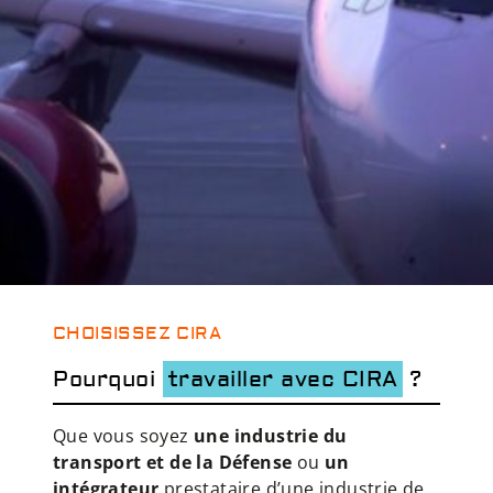
CHOISISSEZ CIRA
Pourquoi
travailler avec CIRA
?
Que vous soyez
une industrie
du
transport et de la Défense
ou
un
intégrateur
prestataire d’une industrie de