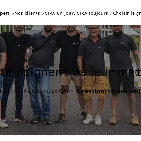
xpert
Nos clients
CIRA un jour, CIRA toujours
Choisir le 
s témoignent de leur mét
ccueil
»
Choisir le groupe CIRA
»
Ils témoignent de leur méti