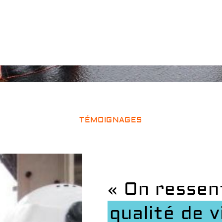
TÉMOIGNAGES
« On ressen
qualité de v